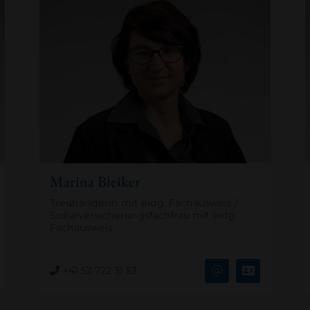
Marina Bleiker
Treuhänderin mit eidg. Fachausweis /
Sozialversicherungsfachfrau mit eidg.
Fachausweis
+41 52 722 31 53