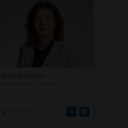
Karin Burkhalter
Sachbearbeiterin Treuhand
+41 52 722 31 53