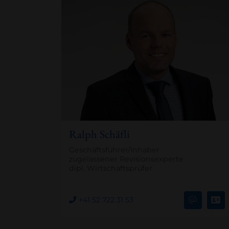
Ralph Schäfli
Geschäftsführer/Inhaber
zugelassener Revisionsexperte
dipl. Wirtschaftsprüfer
+41 52 722 31 53