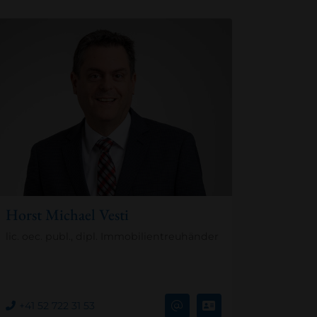
Horst Michael Vesti
lic. oec. publ., dipl. Immobilientreuhänder
+41 52 722 31 53