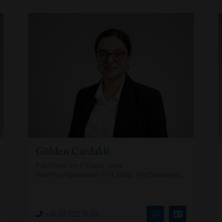
Gülden Cardakli
Fachfrau im Finanz- und
Rechnungswesen mit eidg. Fachausweis
+41 52 722 31 53