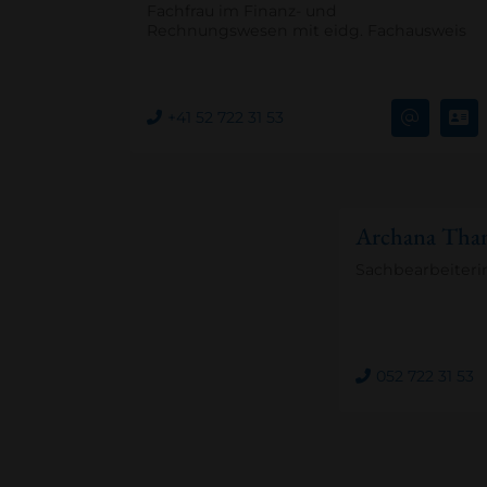
Fachfrau im Finanz- und
Rechnungswesen mit eidg. Fachausweis
+41 52 722 31 53
Archana Tha
Sachbearbeiteri
052 722 31 53