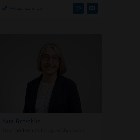
+41 52 722 31 53
Sara Butschke
Treuhänderin mit eidg. Fachausweis