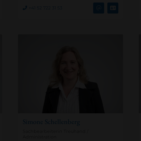
+41 52 722 31 53
Simone Schellenberg
Sachbearbeiterin Treuhand /
Administration