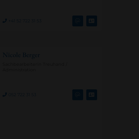
+41 52 722 31 53
Nicole Berger
Sachbearbeiterin Treuhand /
Administration
052 722 31 53