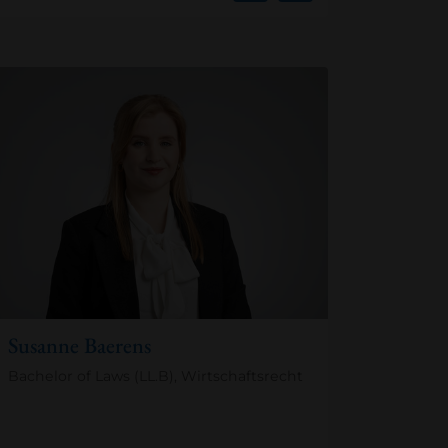
Susanne Baerens
Bachelor of Laws (LL.B), Wirtschaftsrecht