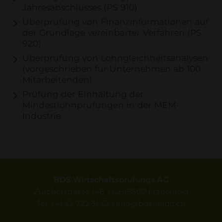
Jahresabschlusses (PS 910)
Überprüfung von Finanzinformationen auf
der Grundlage vereinbarter Verfahren (PS
920)
Überprüfung von Lohngleichheitsanalysen
(vorgeschrieben für Unternehmen ab 100
Mitarbeitenden)
Prüfung der Einhaltung der
Mindestlohnprüfungen in der MEM-
Industrie
BDS Wirtschaftsprüfungs AG
Zürcherstrasse 146 | CH-8500 Frauenfeld
Tel.
+41 52 722 31 53
|
info
bds-audit.ch