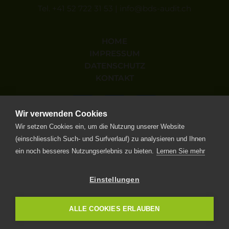
Tel.
+41 52 722 31 53
|
info
bds-audit.ch
HOME
IMPRESSUM
DATENSCHUTZ
KONTAKT
Wir verwenden Cookies
Wir setzen Cookies ein, um die Nutzung unserer Website
(einschliesslich Such- und Surfverlauf) zu analysieren und Ihnen
ein noch besseres Nutzungserlebnis zu bieten.
Lernen Sie mehr
Miglied von:
Einstellungen
ALLE COOKIES ERLAUBEN